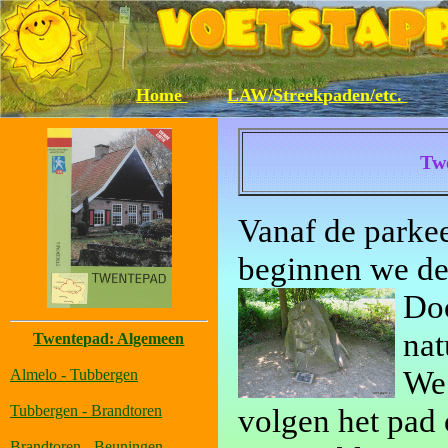
Home
LAW/Streekpaden/etc.
Tw
Vanaf de parkee
beginnen we de
Doo
nat
Twentepad: Algemeen
We 
Almelo - Tubbergen
Tubbergen - Brandtoren
volgen het pad 
Brandtoren - Beuningen