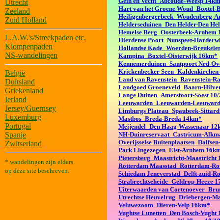
Gein en Vecht_Abcoude-Weesp 14k
Utrecht
Hart van het Groene Woud_Boxtel-B
Zeeland
Heiligenbergerbeek_Woudenberg-A
Zuid Holland
Helderseduinen_Den Helder-Den He
Hemelse Berg_Oosterbeek-Arnhem
L.A.W.'s/Streekpaden etc.
Hierdense Poort_Nunspeet-Harderw
Klompenpaden
Hollandse Kade_Woerden-Breukele
NS-wandelingen
Kampina_Boxtel-Oisterwijk 16km*
Kennemerduinen_Santpoort Nrd-Ov
Krickenbecker Seen_Kaldenkirchen
België
Land van Ravenstein_Ravenstein-R
Duitsland
Landgoed Groeneveld_Baarn-Hilv
Griekenland
Lange Duinen_Amersfoort-Soest 10
Ierland
Leeuwarden_Leeuwarden-Leeuward
Jersey/Guernsey
Limburgs Plateau_Spaubeek-Sittar
Luxemburg
Mastbos_Breda-Breda 14km*
Portugal
Meijendel_Den Haag-Wassenaar 12
Spanje
NH-Duinreservaat_Castricum-Alkm
Overijsselse Buitenplaatsen_Dalfse
Zwitserland
Park Lingezegen_Elst-Arnhem 16k
Pietersberg_Maastricht-Maastricht
* wandelingen zijn elders
Rotterdam Maasstad_Rotterdam-Ro
op deze site beschreven.
Schiedam Jeneverstad_Delft-zuid-R
Strabrechtseheide_Geldrop-Heeze 
Uiterwaarden van Cortenoever_Br
Utrechtse Heuvelrug_Driebergen-
Veluwezoom_Dieren-Velp 16km*
Vughtse Lunetten_Den Bosch-Vught