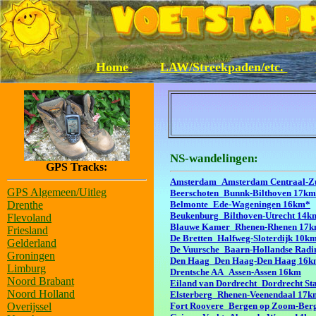
Home
LAW/Streekpaden/etc.
NS-wandelingen:
GPS Tracks:
Amsterdam_Amsterdam Centraal-Z
GPS Algemeen/Uitleg
Beerschoten_Bunnk-Bilthoven 17km
Drenthe
Belmonte_Ede-Wageningen 16km*
Beukenburg_Bilthoven-Utrecht 14k
Flevoland
Blauwe Kamer_Rhenen-Rhenen 17
Friesland
De Bretten_Halfweg-Sloterdijk 10k
Gelderland
De Vuursche_Baarn-Hollandse Rad
Groningen
Den Haag_Den Haag-Den Haag 16
Limburg
Drentsche AA_Assen-Assen 16km
Noord Brabant
Eiland van Dordrecht_Dordrecht St
Noord Holland
Elsterberg_Rhenen-Veenendaal 17
Overijssel
Fort Roovere_Bergen op Zoom-Ber