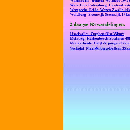
Warnsborn_Arnhem-Wolfheze 10/1
Waterlinie Culemborg_Houten-Cas
Wezepsche Heide_Wezep-Zwolle 16
Woldberg_Steenwijk-Steenwijk 17k
2 daagse NS wandelingen:
IJsselvallei_Zutphen-Olst 35km*
Meinweg_Herkenbosch-Swalmen 4
Mookerheide_Cuijk-Nijmegen 32km
Vechtdal_Mari�nberg-Dalfsen 35k