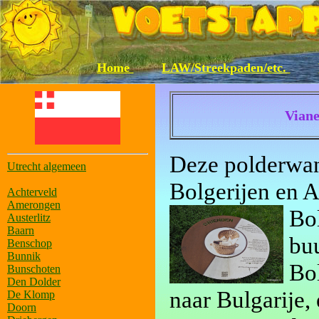
Home
LAW/Streekpaden/etc.
Viane
Deze polderwan
Utrecht algemeen
Bolgerijen en A
Achterveld
Amerongen
Bol
Austerlitz
Baarn
buu
Benschop
Bunnik
Bol
Bunschoten
Den Dolder
naar Bulgarije,
De Klomp
Doorn