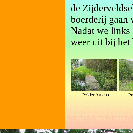
de Zijderveldse
boerderij gaan
Nadat we links
weer uit bij he
Polder Autena
Po