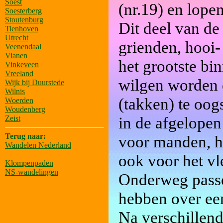
Soest
(nr.19) en lope
Soesterberg
Stoutenburg
Dit deel van d
Tienhoven
Utrecht
grienden, hooi-
Veenendaal
Vianen
het grootste bi
Vinkeveen
Vreeland
wilgen worden e
Wijk bij Duurstede
Wilnis
(takken) te oog
Woerden
Woudenberg
in de afgelopen
Zeist
Terug naar:
voor manden, h
Wandelen Nederland
ook voor het vl
Klompenpaden
NS-wandelingen
Onderweg passe
hebben over een
Na verschillend