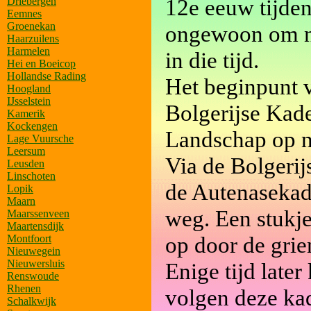
12e eeuw tijden
Driebergen
Eemnes
Groenekan
ongewoon om ni
Haarzuilens
Harmelen
in die tijd.
Hei en Boeicop
Hollandse Rading
Het beginpunt v
Hoogland
IJsselstein
Bolgerijse Kade
Kamerik
Kockengen
Landschap op n
Lage Vuursche
Leersum
Via de Bolgeri
Leusden
Linschoten
de Autenasekad
Lopik
Maarn
weg. Een stukje
Maarssenveen
Maartensdijk
op door de grie
Montfoort
Nieuwegein
Nieuwersluis
Enige tijd late
Renswoude
Rhenen
volgen deze kad
Schalkwijk